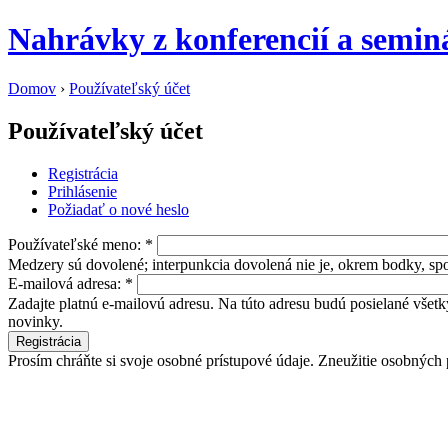
Nahrávky z konferencií a semi
Domov
›
Používateľský účet
Používateľský účet
Registrácia
Prihlásenie
Požiadať o nové heslo
Používateľské meno:
*
Medzery sú dovolené; interpunkcia dovolená nie je, okrem bodky, spo
E-mailová adresa:
*
Zadajte platnú e-mailovú adresu. Na túto adresu budú posielané všetk
novinky.
Prosím chráňte si svoje osobné prístupové údaje. Zneužitie osobných