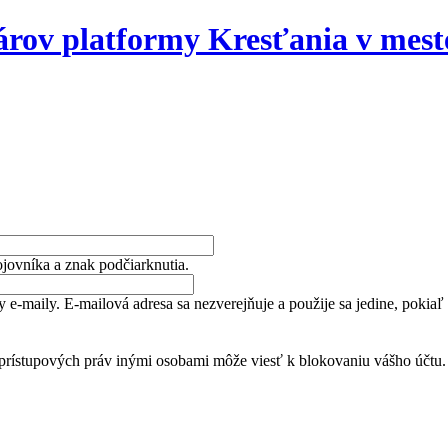
nárov platformy Kresťania v mes
jovníka a znak podčiarknutia.
y e-maily. E-mailová adresa sa nezverejňuje a použije sa jedine, pokia
 prístupových práv inými osobami môže viesť k blokovaniu vášho účtu.