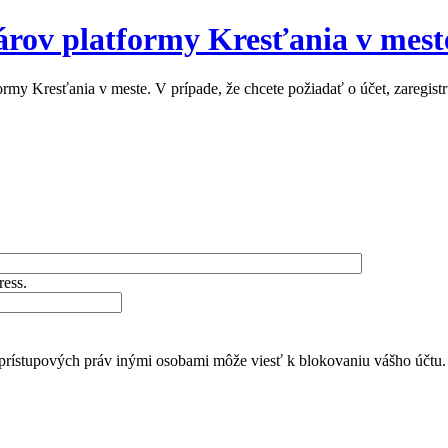
nárov platformy Kresťania v mes
y Kresťania v meste. V prípade, že chcete požiadať o účet, zaregistrujt
ress.
 prístupových práv inými osobami môže viesť k blokovaniu vášho účtu.